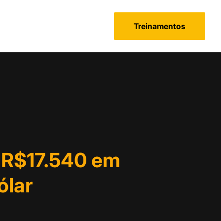
Treinamentos
 R$17.540 em
ólar