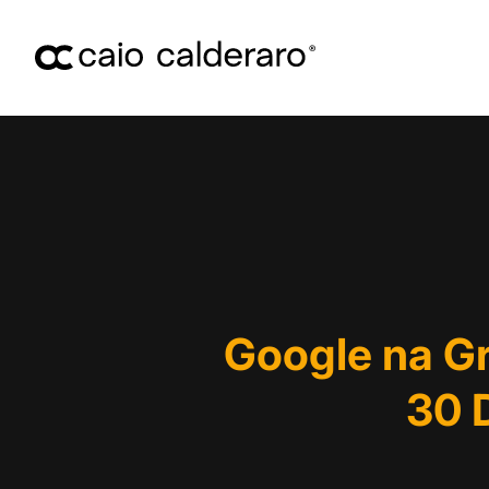
Google na G
30 